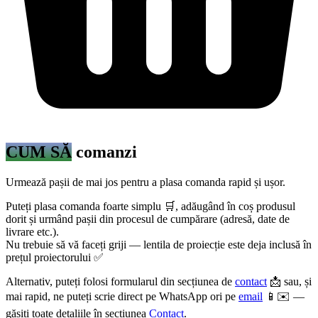
CUM SĂ
comanzi
Urmează pașii de mai jos pentru a plasa comanda rapid și ușor.
Puteți plasa comanda foarte simplu 🛒, adăugând în coș produsul
dorit și urmând pașii din procesul de cumpărare (adresă, date de
livrare etc.).
Nu trebuie să vă faceți griji — lentila de proiecție este deja inclusă în
prețul proiectorului ✅
Alternativ, puteți folosi formularul din secțiunea de
contact
📩 sau, și
mai rapid, ne puteți scrie direct pe WhatsApp ori pe
email
📱✉️ —
găsiți toate detaliile în secțiunea
Contact
.