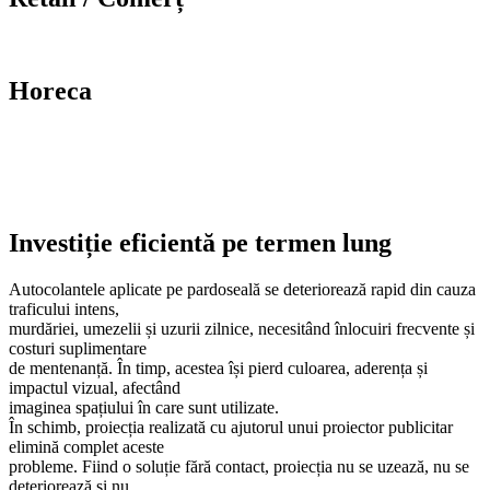
Horeca
Investiție eficientă pe termen lung
Autocolantele aplicate pe pardoseală se deteriorează rapid din cauza
traficului intens,
murdăriei, umezelii și uzurii zilnice, necesitând înlocuiri frecvente și
costuri suplimentare
de mentenanță. În timp, acestea își pierd culoarea, aderența și
impactul vizual, afectând
imaginea spațiului în care sunt utilizate.
În schimb, proiecția realizată cu ajutorul unui proiector publicitar
elimină complet aceste
probleme. Fiind o soluție fără contact, proiecția nu se uzează, nu se
deteriorează și nu