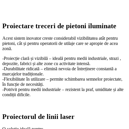
Proiectare treceri de pietoni iluminate
Acest sistem inovator creste considerabil vizibilitatea atât pentru
pietoni, cât și pentru operatorii de utilaje care se apropie de acea
zonă.
-Proiecție clară și vizibilă – ideală pentru medii industriale, strazi ,
depozite, fabrici și alte zone cu activitate intensă.
-Durabilitate ridicată – elimină nevoia de întreținere constantă a
marcajelor tradiționale.
-Flexibilitate în utilizare – permite schimbarea semnelor proiectate,
în funcție de necesități.
-Potrivit pentru medii industriale – rezistent la praf, umiditate și alte
condiții dificile.
Proiectorul de linii laser
O soluție ideală pentru