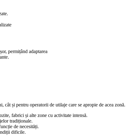
zate.
alizate
 ușor, permițând adaptarea
ante.
i, cât și pentru operatorii de utilaje care se apropie de acea zonă.
ozite, fabrici și alte zone cu activitate intensă.
elor tradiționale.
funcție de necesități.
diții dificile.