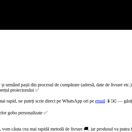
și urmând pașii din procesul de cumpărare (adresă, date de livrare etc.)
 prețul proiectorului ✅
mai rapid, ne puteți scrie direct pe WhatsApp ori pe
email
📱✉️ — găsiți 
ilelor gobo personalizate ✅
vom căuta cea mai rapidă metodă de livrare 🚚, iar produsul va putea f