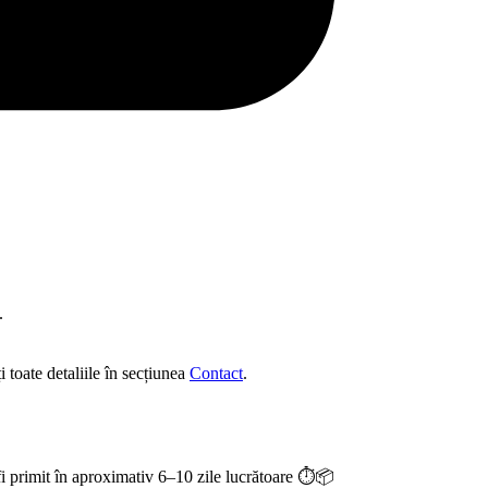
.
toate detaliile în secțiunea
Contact
.
i primit în aproximativ 6–10 zile lucrătoare ⏱️📦