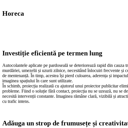
Horeca
Investiție eficientă pe termen lung
Autocolantele aplicate pe pardoseală se deteriorează rapid din cauza tr
murdăriei, umezelii și uzurii zilnice, necesitând înlocuiri frecvente și 
de mentenanță. În timp, acestea își pierd culoarea, aderența și impactu
imaginea spațiului în care sunt utilizate.
În schimb, proiecția realizată cu ajutorul unui proiector publicitar eli
probleme. Fiind o soluție fără contact, proiecția nu se uzează, nu se de
necesită intervenții constante. Imaginea rămâne clară, vizibilă și atracti
cu trafic intens.
Adăuga un strop de frumusețe și creativita