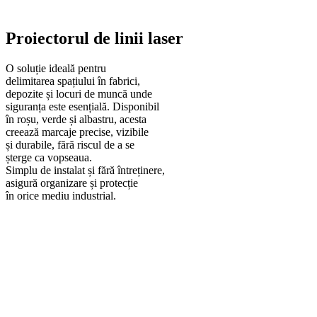
Proiectorul de linii laser
O soluție ideală pentru
delimitarea spațiului în fabrici,
depozite și locuri de muncă unde
siguranța este esențială. Disponibil
în roșu, verde și albastru, acesta
creează marcaje precise, vizibile
și durabile, fără riscul de a se
șterge ca vopseaua.
Simplu de instalat și fără întreținere,
asigură organizare și protecție
în orice mediu industrial.