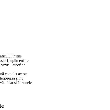
aficului intens,
costuri suplimentare
l vizual, afectând
mină complet aceste
teriorează și nu
vă, chiar și în zonele
te