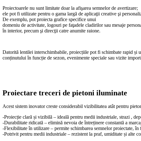
Proiectoarele nu sunt limitate doar la afişarea semnelor de avertizare;
ele pot fi utilizate pentru o gama largă de aplicaţii creative şi personali
De exemplu, pot proiecta grafice specifice unui
domeniu de activitate, logouri pe faţadele cladirilor sau mesaje person
în interior, precum şi direcţii catre anumite raione.
Datorită lentilei interschimbabile, proiecțiile pot fi schimbate rapid și
conținutului în funcție de sezon, evenimente speciale sau vizite import
Proiectare treceri de pietoni iluminate
Acest sistem inovator creste considerabil vizibilitatea atât pentru pieton
-Proiecție clară și vizibilă – ideală pentru medii industriale, strazi , dep
-Durabilitate ridicată – elimină nevoia de întreținere constantă a marcaj
-Flexibilitate în utilizare – permite schimbarea semnelor proiectate, în 
-Potrivit pentru medii industriale – rezistent la praf, umiditate și alte con