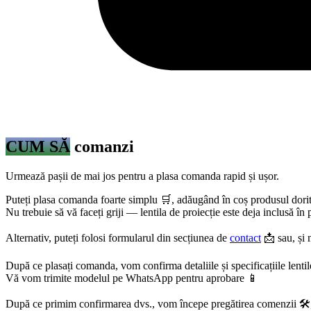
CUM SĂ
comanzi
Urmează pașii de mai jos pentru a plasa comanda rapid și ușor.
Puteți plasa comanda foarte simplu 🛒, adăugând în coș produsul dorit 
Nu trebuie să vă faceți griji — lentila de proiecție este deja inclusă în
Alternativ, puteți folosi formularul din secțiunea de
contact
📩 sau, și 
După ce plasați comanda, vom confirma detaliile și specificațiile lent
Vă vom trimite modelul pe WhatsApp pentru aprobare 📱
După ce primim confirmarea dvs., vom începe pregătirea comenzii 🛠️, 